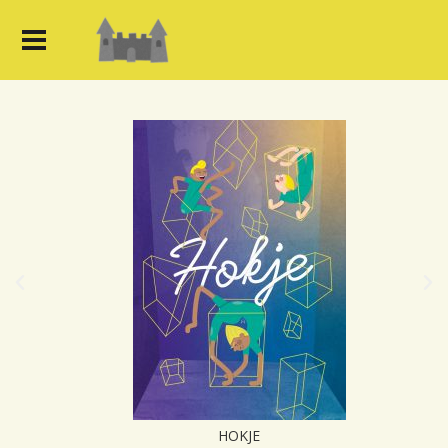
HOKJE