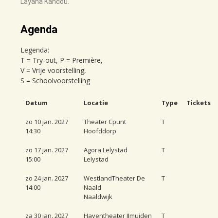
Layana Kandou.
Agenda
Legenda:
T = Try-out, P = Première,
V = Vrije voorstelling,
S = Schoolvoorstelling
Datum
Locatie
Type
Tickets
zo 10 jan. 2027
Theater Cpunt
T
14:30
Hoofddorp
zo 17 jan. 2027
Agora Lelystad
T
15:00
Lelystad
zo 24 jan. 2027
WestlandTheater De
T
14:00
Naald
Naaldwijk
za 30 jan. 2027
Haventheater IJmuiden
T