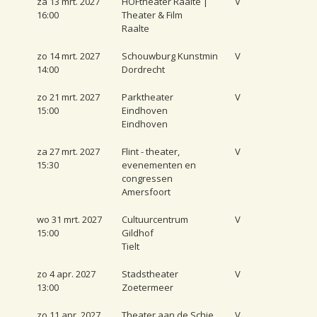
za 13 mrt. 2027
HOFtheater Raalte |
V
16:00
Theater & Film
Raalte
zo 14 mrt. 2027
Schouwburg Kunstmin
V
14:00
Dordrecht
zo 21 mrt. 2027
Parktheater
V
15:00
Eindhoven
Eindhoven
za 27 mrt. 2027
Flint - theater,
V
15:30
evenementen en
congressen
Amersfoort
wo 31 mrt. 2027
Cultuurcentrum
V
15:00
Gildhof
Tielt
zo 4 apr. 2027
Stadstheater
V
13:00
Zoetermeer
zo 11 apr. 2027
Theater aan de Schie
V