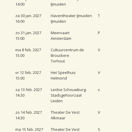
14:00
IJmuiden
za 30 jan. 2027
Haventheater IJmuiden
T
16:00
IJmuiden
zo 31 jan. 2027
Meervaart
P
15:00
Amsterdam
ma 8 feb. 2027
Cultuurcentrum de
V
15:00
Brouckere
Torhout
vr 12 feb. 2027
Het Speelhuis
V
15:00
Helmond
za 13 feb. 2027
Leidse Schouwburg-
v
14:30
Stadsgehoorzaal
Leiden
zo 14 feb. 2027
Theater De Vest
V
14:30
Alkmaar
ma 15 feb. 2027
Theater De Vest
S